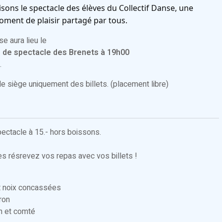
ons le spectacle des élèves du Collectif Danse, une
oment de plaisir partagé par tous.
e aura lieu le
e de spectacle des Brenets à 19h00
.
de siège uniquement des billets. (placement libre)
pectacle à 15.- hors boissons.
es résrevez vos repas avec vos billets !
et noix concassées
ron
in et comté